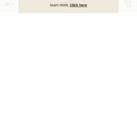
立即预定
learn more,
click here
长寿与恢复
旨在辅助恢复、提升活力并促进长期健康的先进养
生技术.
面向所有人的未来康养
预约体验