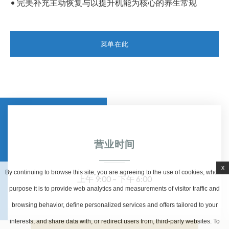
• 完美补充主动恢复与以提升机能为核心的养生常规
菜单在此
营业时间
x
By continuing to browse this site, you are agreeing to the use of cookies, whose
上午 9:00 – 下午 6:00
purpose it is to provide web analytics and measurements of visitor traffic and
browsing behavior, define personalized services and offers tailored to your
interests, and share data with, or redirect users from, third-party websites. To