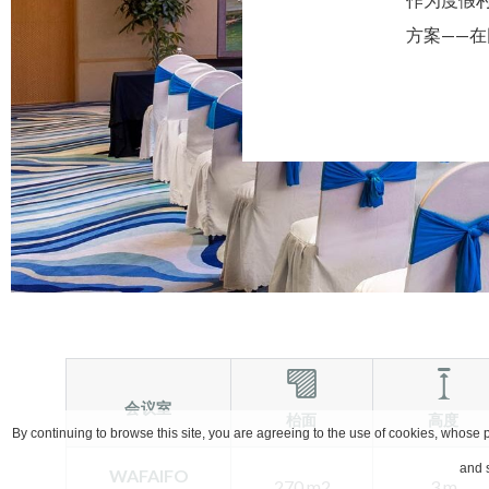
方案——
会议室
枱面
高度
By continuing to browse this site, you are agreeing to the use of cookies, whose p
and s
WAFAIFO
270 m2
3 m