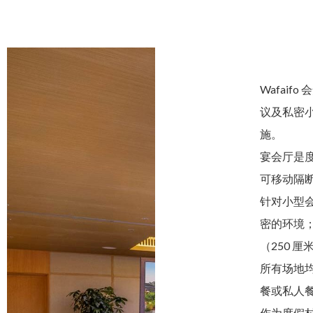
Wafaif
议及私密
施。
宴会厅是度
可移动隔
针对小型会议
密的环境；W
（250 
所有场地
餐或私人
作为度假