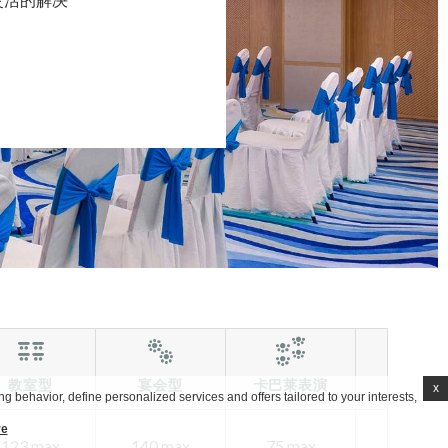
教室型
宴会型
卡巴莱表演
鸡尾酒
x
g behavior, define personalized services and offers tailored to your interests,
re
123 max
140 max
75 max
150 ma