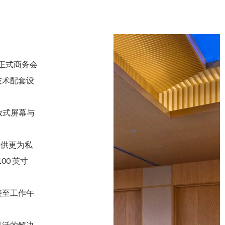
满足正式商务会
技术配套设
放式屏幕与
客提供更为私
00 英寸
接至工作午
灵活的解决