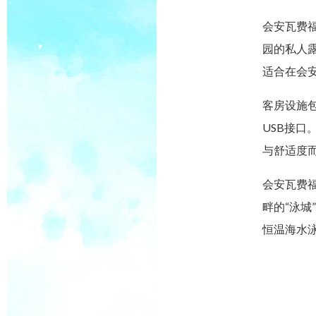
会安瓦费福度
园的私人
适合在会
客房设施包
USB接
与舒适度
会安瓦费福度
畔的“泳城”
恒温海水