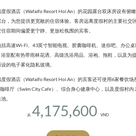
假酒店（Wafaifo Resort Hoi An）的花园露台双床房设有
露台，为您提供更宽敞的住宿体验。客房远离度假村的主要社交
安住宿期间偏爱更宁静、更放松氛围的宾客。
括高速Wi-Fi、43英寸智能电视、胶囊咖啡机、迷你吧、办公
口。浴室配有热带雨林花洒、高级洗浴用品、浴袍、拖鞋，以及为
而设的电子雾化隐私玻璃。
假酒店（Wafaifo Resort Hoi An）的宾客还可使用6家餐饮
咖啡厅（Swim City Cafe）、综合身心健康中心，以及度假村内 25
泳池。
4,175,600
从
VND