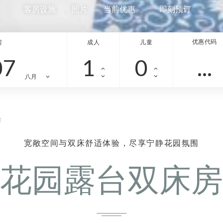
客房设施
照片
当前优惠
即刻预订
优惠代码
房
成人
儿童
07
八月
房
宽敞空间与双床舒适体验，尽享宁静花园氛围
花园露台双床房