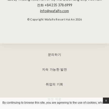
전화 +84 235 378 6999
info@wafaifo.com
© Copyright Wafaifo Resort Hoi An 2026
문의하기
지속 가능한 발전
취업의 기회
보도 자료
x
By continuing to browse this site, you are agreeing to the use of cookies, whose