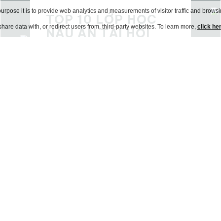
urpose it is to provide web analytics and measurements of visitor traffic and browsin
TOP 10 LỚP HỌC
hare data with, or redirect users from, third-party websites. To learn more,
click he
NẤU ĂN TẠI HỘI
AN: CÁCH CHỌN
ĐỊA ĐIỂM PHÙ HỢP
Ẩm thực Hội An là dấu ấn của
chiều sâu văn hoá được hun đúc
qua nhiều thế kỷ lịch sử, nơi những
món ăn…
23 Apr 2026
XEM THÊM