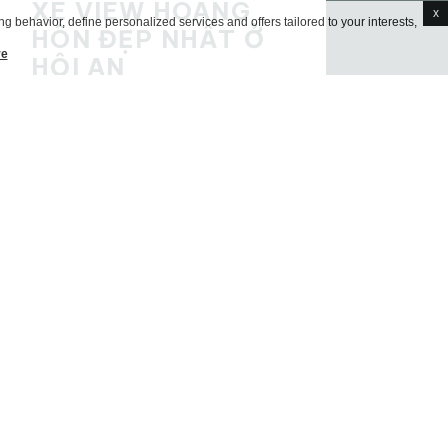
XE VIEW HOÀNG
x
g behavior, define personalized services and offers tailored to your interests,
HÔN ĐẸP NHẤT Ở
re
HỘI AN
Hội An là một trong những điểm
đến lý tưởng nhất tại Việt Nam để
khám phá bằng xe đạp, nhờ vào
quy hoạch đô…
23 Apr 2026
XEM THÊM