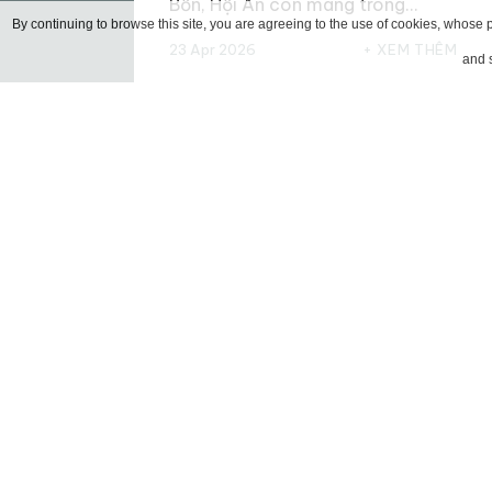
Bồn, Hội An còn mang trong…
By continuing to browse this site, you are agreeing to the use of cookies, whose p
23 Apr 2026
XEM THÊM
and s
TOP 12 MÓN ĂN
ĐẶC SẢN HỘI AN
KHIẾN DU KHÁCH
“VẤN VƯƠNG”