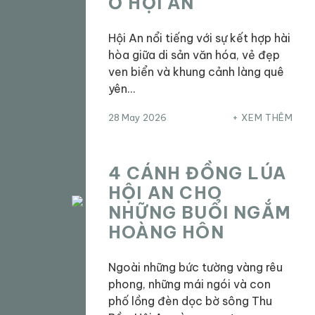
Ở HỘI AN
Hội An nổi tiếng với sự kết hợp hài
hòa giữa di sản văn hóa, vẻ đẹp
ven biển và khung cảnh làng quê
yên…
28 May 2026
XEM THÊM
4 CÁNH ĐỒNG LÚA
HỘI AN CHO
NHỮNG BUỔI NGẮM
HOÀNG HÔN
Ngoài những bức tường vàng rêu
phong, những mái ngói và con
phố lồng đèn dọc bờ sông Thu