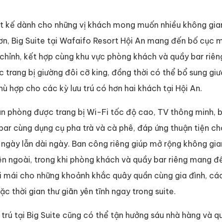
t kế dành cho những vị khách mong muốn nhiều không gia
hơn, Big Suite tại Wafaifo Resort Hội An mang đến bố cục
chỉnh, kết hợp cùng khu vực phòng khách và quầy bar riêng
c trang bị giường đôi cỡ king, đồng thời có thể bổ sung gi
hù hợp cho các kỳ lưu trú có hơn hai khách tại Hội An.
n phòng được trang bị Wi-Fi tốc độ cao, TV thông minh, 
ibar cùng dụng cụ pha trà và cà phê, đáp ứng thuận tiện ch
 ngày lẫn dài ngày. Ban công riêng giúp mở rộng không gia
ên ngoài, trong khi phòng khách và quầy bar riêng mang 
i mái cho những khoảnh khắc quây quần cùng gia đình, cá
c thời gian thư giãn yên tĩnh ngay trong suite.
 trú tại Big Suite cũng có thể tận hưởng sáu nhà hàng và 