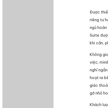
Được thiế
riêng tư 
ngủ hoàn 
Suite đượ
khi cần, p
Không gia
việc, min
nghỉ ngắn
hoạt ra b
giác thoả
gỡ nhỏ hoặ
Khách lưu