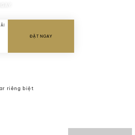
NGAY
ÃI
ĐẶT NGAY
ar riêng biệt