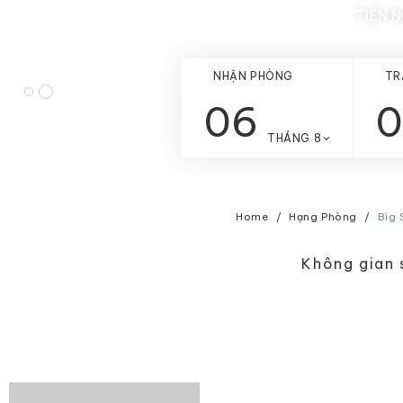
TIỆN 
NHẬN PHÒNG
TR
06
0
THÁNG 8
Home
Hạng Phòng
Big 
Không gian s