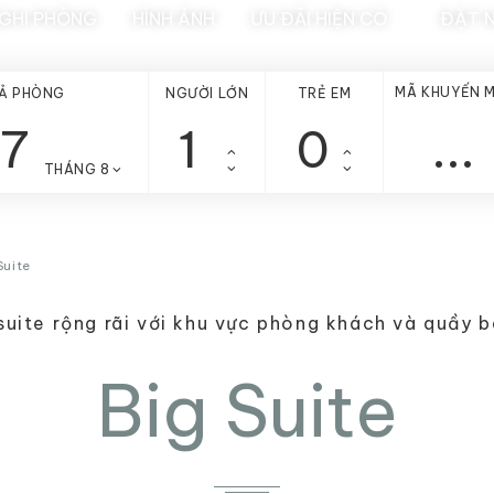
NGHI PHÒNG
HÌNH ẢNH
ƯU ĐÃI HIỆN CÓ
ĐẶT 
MÃ KHUYẾN M
Ả PHÒNG
NGƯỜI LỚN
TRẺ EM
7
THÁNG 8
Suite
uite rộng rãi với khu vực phòng khách và quầy b
Big Suite