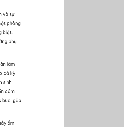
n và sự
 một phòng
 biệt.
ường phụ
bàn làm
o cả kỳ
n sinh
đến cảm
c buổi gặp
quầy ẩm