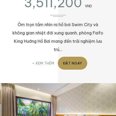
3,511,200
VND
Ôm trọn tầm nhìn ra hồ bơi Swim City và
không gian nhiệt đới xung quanh, phòng Faifo
King Hướng Hồ Bơi mang đến trải nghiệm lưu
trú…
XEM THÊM
ĐẶT NGAY