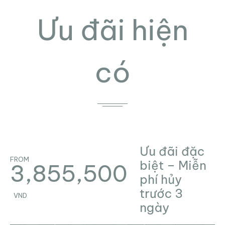
Ưu đãi hiện
có
Ưu đãi đặc
FROM
biệt – Miễn
3,855,500
phí hủy
trước 3
VND
ngày
ĐẶT NGAY