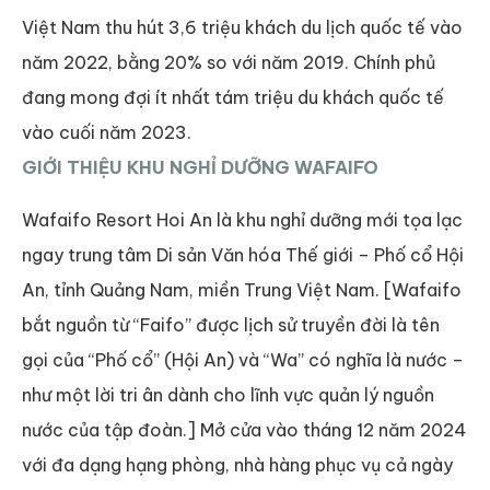
Việt Nam thu hút 3,6 triệu khách du lịch quốc tế vào
năm 2022, bằng 20% so với năm 2019. Chính phủ
đang mong đợi ít nhất tám triệu du khách quốc tế
vào cuối năm 2023.
GIỚI THIỆU KHU NGHỈ DƯỠNG WAFAIFO
Wafaifo Resort Hoi An là khu nghỉ dưỡng mới tọa lạc
ngay trung tâm Di sản Văn hóa Thế giới – Phố cổ Hội
An, tỉnh Quảng Nam, miền Trung Việt Nam. [Wafaifo
bắt nguồn từ “Faifo” được lịch sử truyền đời là tên
gọi của “Phố cổ” (Hội An) và “Wa” có nghĩa là nước –
như một lời tri ân dành cho lĩnh vực quản lý nguồn
nước của tập đoàn.] Mở cửa vào tháng 12 năm 2024
với đa dạng hạng phòng, nhà hàng phục vụ cả ngày