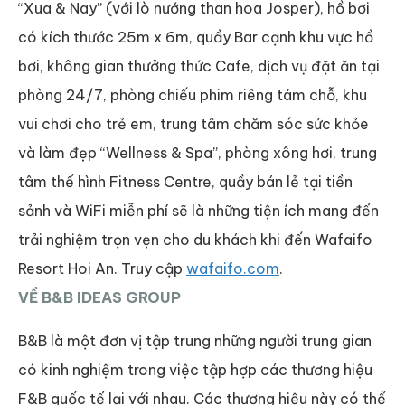
“Xua & Nay” (với lò nướng than hoa Josper), hồ bơi
có kích thước 25m x 6m, quầy Bar cạnh khu vực hồ
bơi, không gian thưởng thức Cafe, dịch vụ đặt ăn tại
phòng 24/7, phòng chiếu phim riêng tám chỗ, khu
vui chơi cho trẻ em, trung tâm chăm sóc sức khỏe
và làm đẹp “Wellness & Spa”, phòng xông hơi, trung
tâm thể hình Fitness Centre, quầy bán lẻ tại tiền
sảnh và WiFi miễn phí sẽ là những tiện ích mang đến
trải nghiệm trọn vẹn cho du khách khi đến Wafaifo
Resort Hoi An. Truy cập
wafaifo.com
.
VỀ B&B IDEAS GROUP
B&B là một đơn vị tập trung những người trung gian
có kinh nghiệm trong việc tập hợp các thương hiệu
F&B quốc tế lại với nhau. Các thương hiệu này có thể