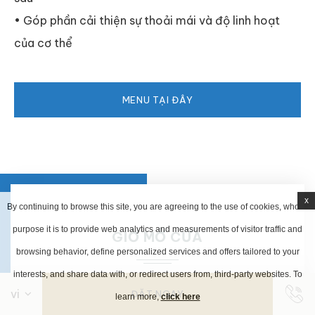
• Góp phần cải thiện sự thoải mái và độ linh hoạt
của cơ thể
MENU TẠI ĐÂY
x
By continuing to browse this site, you are agreeing to the use of cookies, whose
purpose it is to provide web analytics and measurements of visitor traffic and
GIỜ MỞ CỬA
browsing behavior, define personalized services and offers tailored to your
interests, and share data with, or redirect users from, third-party websites. To
9:00 Sáng – 6:00 Chiều
ĐẶT NGAY
learn more,
click here